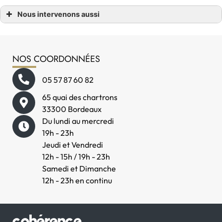
Nous intervenons aussi
Restaurant viande
Restaurant viande Bordeaux
Restaurant viande Bordeaux centre
Restaurant viande Caudéran
NOS COORDONNÉES
Restaurant viande Gambetta
Restaurant viande Saint Pierre
Restaurant viande Quinconces
05 57 87 60 82
Restaurant viande Pey Berland
Restaurant viande Victoire
Restaurant viande Chartrons
65 quai des chartrons
Restaurant viande Tourny
33300 Bordeaux
Du lundi au mercredi
19h - 23h
Jeudi et Vendredi
12h - 15h / 19h - 23h
Samedi et Dimanche
12h - 23h en continu